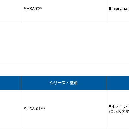
■mipi a
SHSA00**
シリーズ・型名
■イメージ
SHSA-01***
にカスタ