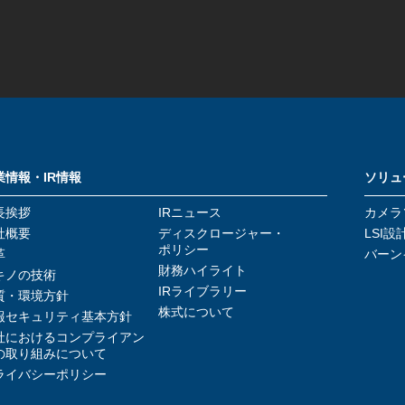
業情報・IR情報
ソリュ
長挨拶
IRニュース
カメラ
社概要
ディスクロージャー・
LSI設
ポリシー
革
バーン
財務ハイライト
キノの技術
IRライブラリー
質・環境方針
株式について
報セキュリティ基本方針
社におけるコンプライアン
の取り組みについて
ライバシーポリシー