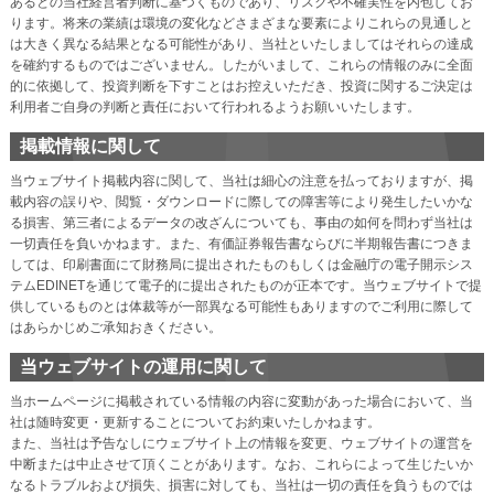
あるとの当社経営者判断に基づくものであり、リスクや不確実性を内包してお
ります。将来の業績は環境の変化などさまざまな要素によりこれらの見通しと
は大きく異なる結果となる可能性があり、当社といたしましてはそれらの達成
を確約するものではございません。したがいまして、これらの情報のみに全面
的に依拠して、投資判断を下すことはお控えいただき、投資に関するご決定は
利用者ご自身の判断と責任において行われるようお願いいたします。
掲載情報に関して
当ウェブサイト掲載内容に関して、当社は細心の注意を払っておりますが、掲
載内容の誤りや、閲覧・ダウンロードに際しての障害等により発生したいかな
る損害、第三者によるデータの改ざんについても、事由の如何を問わず当社は
一切責任を負いかねます。また、有価証券報告書ならびに半期報告書につきま
しては、印刷書面にて財務局に提出されたものもしくは金融庁の電子開示シス
テムEDINETを通じて電子的に提出されたものが正本です。当ウェブサイトで提
供しているものとは体裁等が一部異なる可能性もありますのでご利用に際して
はあらかじめご承知おきください。
当ウェブサイトの運用に関して
当ホームページに掲載されている情報の内容に変動があった場合において、当
社は随時変更・更新することについてお約束いたしかねます。
また、当社は予告なしにウェブサイト上の情報を変更、ウェブサイトの運営を
中断または中止させて頂くことがあります。なお、これらによって生じたいか
なるトラブルおよび損失、損害に対しても、当社は一切の責任を負うものでは