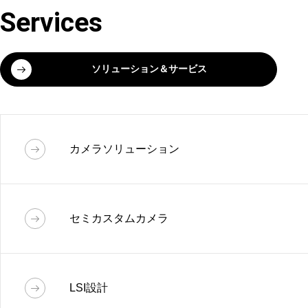
Services
ソリューション＆サービス
カメラソリューション
カメラソリューション
セミカスタムカメラ
カスタムカメラや画像処理モジュール開発
を中心に、
様々なご要求に最適なソリュー
セミカスタムカメラ
ションでお応えします。
LSI設計
カメラに対するニーズは多種多様であり、