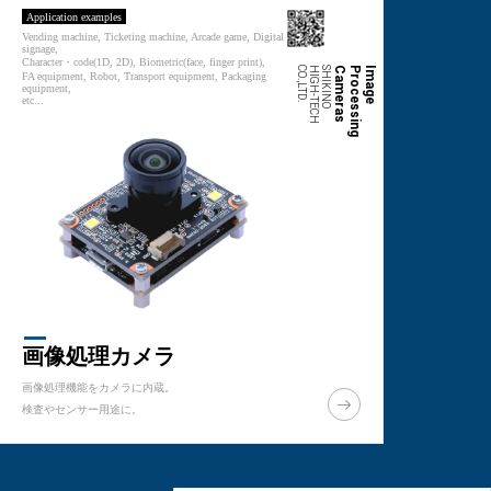
Application examples
Vending machine, Ticketing machine, Arcade game, Digital
signage,
Character・code(1D, 2D), Biometric(face, finger print),
.
S
H
I
K
I
N
O
H
I
G
H
-
T
E
C
H
C
O
.,L
T
D
s
I
m
a
g
e
P
r
o
c
e
s
s
i
n
g
C
a
m
e
r
a
FA equipment, Robot, Transport equipment, Packaging
equipment,
etc...
画像処理カメラ
画像処理機能をカメラに内蔵。
検査やセンサー用途に。