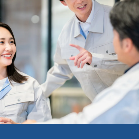
お応えします。
(W)×620 (L) mmまで標準対応。
一品一様の
少量多品種から量産品種まで多様なニーズ
にお応えします。