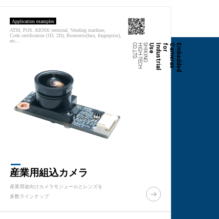
Application examples
ATM, POS. KIOSK terminal, Vending machine,
Code certification (1D, 2D), Biometric(face, fingerprint),
etc...
.
S
H
I
K
I
N
O
H
I
G
H
-
T
E
C
H
C
O
.,L
T
D
e
E
m
b
e
d
d
e
d
C
a
m
e
r
a
s
f
o
r
I
n
d
u
s
t
r
i
a
l
U
s
産業用組込カメラ
産業用途向けカメラモジュールとレンズを
多数ラインナップ