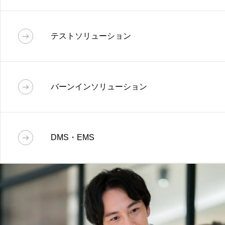
お客様/案件ごとに求められるスペックは異
LSI設計
なります。
セミカスタム開発では、既存カ
テストソリューション
メラモジュール仕様をカスタマイズするこ
アナログLSI：仕様提案から設計・レイアウ
とで比較的低コスト/短納期でご要求を実現
ト・評価まで様々なニーズにお応えしま
テストソリューション
します。
す。
バーンインソリューション
プリント基板の設計、部品発注、半田実装
デジタルLSI：仕様提案からASIC・FPGA
からアプリケーション開発には欠かせない
バーンインソリューション
開発までの様々なフェーズにお応えしま
テスタプログラム作成、
す。
DMS・EMS
デバッグまで一貫して社内で対応が可能。
試験用治具であるバーンインボードは試験
短納期などのご要望にもスムーズに対応が
を実施するたびに高温下にさらされるた
DMS・EMS
可能です。
め、耐久性と高い信頼性が求められます。
当社の製品は豊富な経験に基づく高度な設
ハード設計、ソフト設計から部品調達、実
計技術と多くの実績に支えられた高い実装
装、検査までトータルソリューションでサ
品質と検査体制でお客様の多彩なニーズに
ポート。
表面実装ラインは基板サイズ508