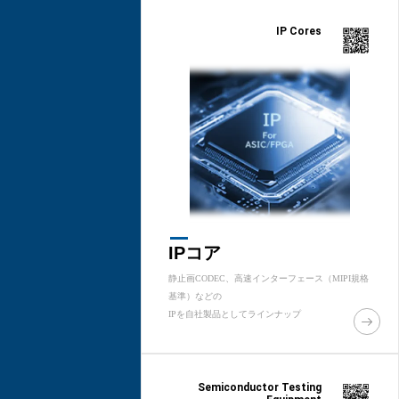
IP Cores
IPコア
静止画CODEC、高速インターフェース（MIPI規格
基準）などの
IPを自社製品としてラインナップ
Semiconductor Testing