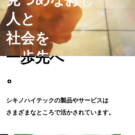
人と
人と
社会を
社会を
一歩先へ
一歩先へ
。
。
シキノハイテックの製品やサービスは
シキノハイテックの製品やサービスは
さまざまなところで活かされています。
さまざまなところで活かされています。