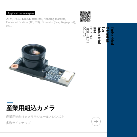
Application examples
ATM, POS. KIOSK terminal, Vending machine,
Code certification (1D, 2D), Biometric(face, fingerprint),
etc...
.
S
H
I
K
I
N
O
H
I
G
H
-
T
E
C
H
C
O
.,L
T
D
e
E
m
b
e
d
d
e
d
C
a
m
e
r
a
s
f
o
r
I
n
d
u
s
t
r
i
a
l
U
s
産業用組込カメラ
産業用途向けカメラモジュールとレンズを
多数ラインナップ