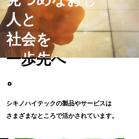
人と
人と
社会を
社会を
一歩先へ
一歩先へ
。
。
シキノハイテックの製品やサービスは
シキノハイテックの製品やサービスは
さまざまなところで活かされています。
さまざまなところで活かされています。