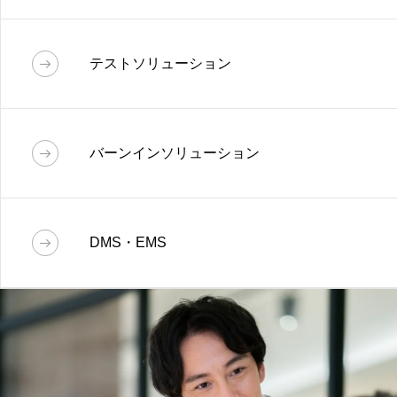
お客様/案件ごとに求められるスペックは異
LSI設計
なります。
セミカスタム開発では、既存カ
テストソリューション
メラモジュール仕様をカスタマイズするこ
アナログLSI：仕様提案から設計・レイアウ
とで比較的低コスト/短納期でご要求を実現
ト・評価まで様々なニーズにお応えしま
テストソリューション
します。
す。
バーンインソリューション
プリント基板の設計、部品発注、半田実装
デジタルLSI：仕様提案からASIC・FPGA
からアプリケーション開発には欠かせない
バーンインソリューション
開発までの様々なフェーズにお応えしま
テスタプログラム作成、
す。
DMS・EMS
デバッグまで一貫して社内で対応が可能。
試験用治具であるバーンインボードは試験
短納期などのご要望にもスムーズに対応が
を実施するたびに高温下にさらされるた
DMS・EMS
可能です。
め、耐久性と高い信頼性が求められます。
当社の製品は豊富な経験に基づく高度な設
ハード設計、ソフト設計から部品調達、実
計技術と多くの実績に支えられた高い実装
装、検査までトータルソリューションでサ
品質と検査体制でお客様の多彩なニーズに
ポート。
表面実装ラインは基板サイズ508