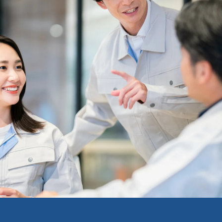
お応えします。
(W)×620 (L) mmまで標準対応。
一品一様の
少量多品種から量産品種まで多様なニーズ
にお応えします。