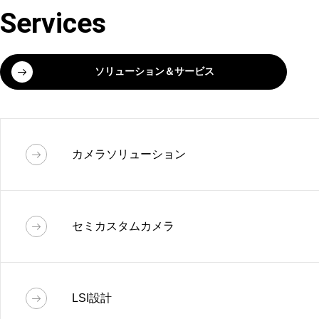
Services
ソリューション＆サービス
カメラソリューション
カメラソリューション
セミカスタムカメラ
カスタムカメラや画像処理モジュール開発
を中心に、
様々なご要求に最適なソリュー
セミカスタムカメラ
ションでお応えします。
LSI設計
カメラに対するニーズは多種多様であり、