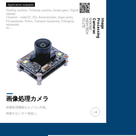
Application examples
Vending machine, Ticketing machine, Arcade game, Digital
signage,
Character・code(1D, 2D), Biometric(face, finger print),
.
S
H
I
K
I
N
O
H
I
G
H
-
T
E
C
H
C
O
.,L
T
D
s
I
m
a
g
e
P
r
o
c
e
s
s
i
n
g
C
a
m
e
r
a
FA equipment, Robot, Transport equipment, Packaging
equipment,
etc...
画像処理カメラ
画像処理機能をカメラに内蔵。
検査やセンサー用途に。