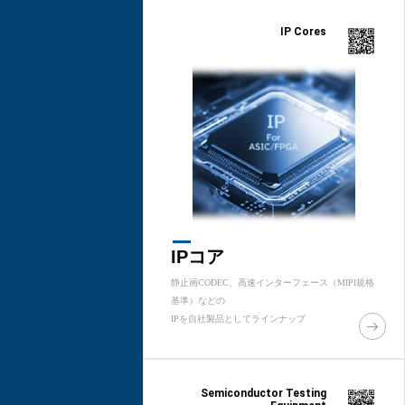
IP Cores
IPコア
静止画CODEC、高速インターフェース（MIPI規格
基準）などの
IPを自社製品としてラインナップ
Semiconductor Testing