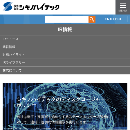
ENGLISH
IR情報
IRニュース
経営情報
財務ハイライト
IRライブラリー
株式について
シキノハイテックのディスクロージャー・
ポリシー
当社は株主・投資家を始めとするステークホルダーの皆様に
対して、
適時・適切な情報開示を実行します。