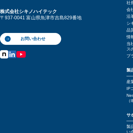
社
会
株式会社シキノハイテック
沿
〒937-0041 富山県魚津市吉島829番地
シ
品
情
お問い合わせ
当
ス
プ
製
産
IP
N
（I
サ
製
い