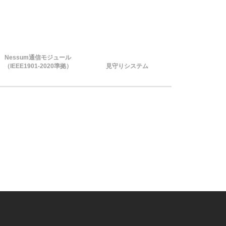
Nessum通信モジュール
（IEEE1901-2020準拠）
見守りシステム