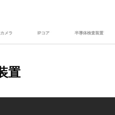
理カメラ
IPコア
半導体検査装置
装置