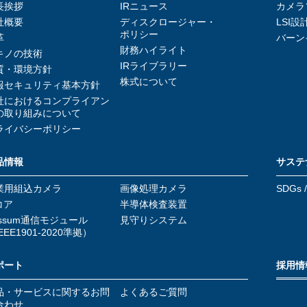
長挨拶
IRニュース
カメラ
社概要
ディスクロージャー・
LSI設
ポリシー
革
バーン
財務ハイライト
キノの技術
IRライブラリー
質・環境方針
株式について
報セキュリティ基本方針
社におけるコンプライアン
の取り組みについて
ライバシーポリシー
品情報
サステ
業用組込カメラ
画像処理カメラ
SDGs 
コア
半導体検査装置
essum通信モジュール
見守りシステム
EEE1901-2020準拠）
ポート
採用情
品・サービスに関するお問
よくあるご質問
合わせ