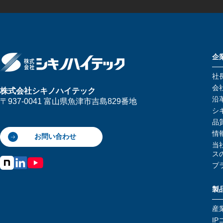
企
社
会
株式会社シキノハイテック
沿
〒937-0041 富山県魚津市吉島829番地
シ
品
情
お問い合わせ
当
ス
プ
製
産
IP