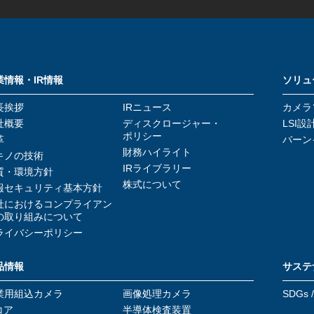
業情報・IR情報
ソリュ
長挨拶
IRニュース
カメラ
社概要
ディスクロージャー・
LSI設
ポリシー
革
バーン
財務ハイライト
キノの技術
IRライブラリー
質・環境方針
株式について
報セキュリティ基本方針
社におけるコンプライアン
の取り組みについて
ライバシーポリシー
品情報
サステ
業用組込カメラ
画像処理カメラ
SDGs 
コア
半導体検査装置